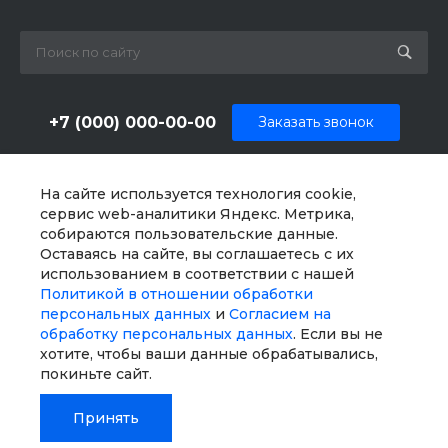
+7 (000) 000-00-00
Заказать звонок
sale@example.ru
На сайте используется технология cookie,
г. Москва, ул. Шапкина, д. 11
сервис web-аналитики Яндекс. Метрика,
собираются пользовательские данные.
Оставаясь на сайте, вы соглашаетесь с их
использованием в соответствии с нашей
Политикой в отношении обработки
персональных данных
и
Согласием на
обработку персональных данных
. Если вы не
хотите, чтобы ваши данные обрабатывались,
покиньте сайт.
Принять
© 2026 Universe SITE, Все права защищены