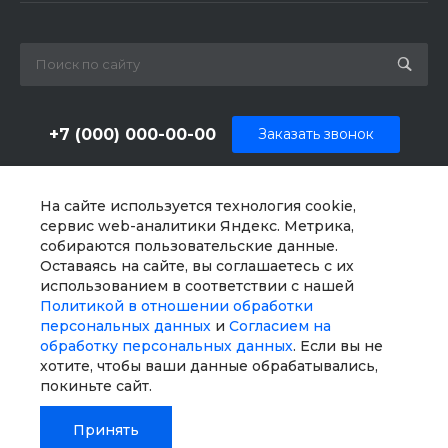
+7 (000) 000-00-00
Заказать звонок
sale@example.ru
На сайте используется технология cookie,
г. Москва, ул. Шапкина, д. 11
сервис web-аналитики Яндекс. Метрика,
собираются пользовательские данные.
Оставаясь на сайте, вы соглашаетесь с их
использованием в соответствии с нашей
Политикой в отношении обработки
персональных данных
и
Согласием на
обработку персональных данных
. Если вы не
хотите, чтобы ваши данные обрабатывались,
покиньте сайт.
Принять