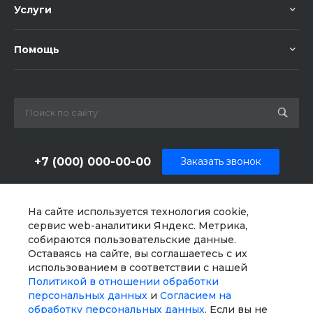
Услуги
Помощь
+7 (000) 000-00-00
Заказать звонок
sale@example.ru
На сайте используется технология cookie,
г. Москва, ул. Шапкина, д. 11
сервис web-аналитики Яндекс. Метрика,
собираются пользовательские данные.
Оставаясь на сайте, вы соглашаетесь с их
использованием в соответствии с нашей
Политикой в отношении обработки
персональных данных
и
Согласием на
обработку персональных данных
. Если вы не