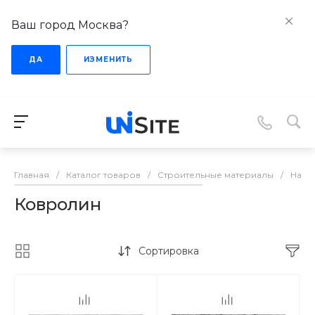
Ваш город Москва?
ДА
ИЗМЕНИТЬ
Главная
/
Каталог товаров
/
Строительные материалы
/
Напо
Ковролин
Сортировка