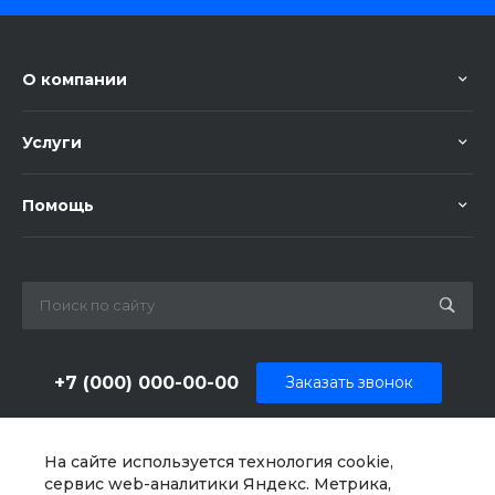
О компании
Услуги
Помощь
+7 (000) 000-00-00
Заказать звонок
sale@example.ru
На сайте используется технология cookie,
г. Москва, ул. Шапкина, д. 11
сервис web-аналитики Яндекс. Метрика,