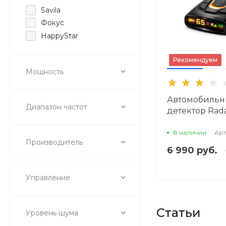
Savila
Фокус
HappyStar
Рекомендуем
Мощность
Автомобильн
Диапазон частот
детектор Rada
iG68VST
В наличии
Арт
Производитель
6 990 руб.
Управление
Статьи
Уровень шума