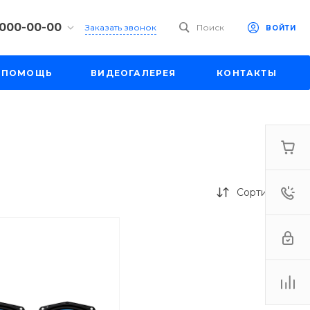
 000-00-00
Заказать звонок
Поиск
ВОЙТИ
00-00-00
ПОМОЩЬ
ВИДЕОГАЛЕРЕЯ
КОНТАКТЫ
ул. Шапкина,
18:30
одной
e.ru
00-00-00
ул. Шапкина,
Сортировка
18:30
одной
e.ru