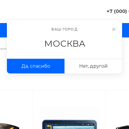
+7 (000)
+7 (000) 0
ВАШ ГОРОД
И
АКЦИИ
ПРОЕКТЫ
ФОТОГАЛЕРЕЯ
г. Москва, 
д. 11
МОСКВА
Пн-Пт 9:30-
Сб-Вс Вых
овиков
/
Гидроклапан
sale@exampl
Да, спасибо
Нет, другой
+7 (000) 0
г. Москва, 
д. 11
Пн-Пт 9:30-
Сб-Вс Вых
sale@exampl