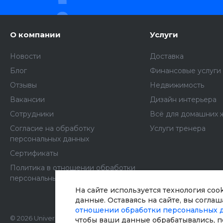
О компании
Услуги
Новости
Доставка
Блог
Финансовые услуги
Отзывы
Недвижимость
Вакансии
Дизайн интерьера
Сотрудники
Всё для домашних 
Согласие на обработку
Услуги тренера
персональных данных
Сертификаты
Политика в отношении обработки
персональных данных
На сайте используется технология coo
данные. Оставаясь на сайте, вы согла
отношении обработки персональных 
© 2026 Universe SITE, Все права
чтобы ваши данные обрабатывались, п