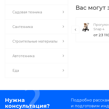
Вас могут
Садовая техника
TechInnovate UE55MU7000U (товар
Прогулоч
Сантехника
с набором)
Snap 4
71 000 руб.
от 23 11
Строительные материалы
Автотехника
Еда
Нужна
Подробно расскаже
консультация?
и подготовим ин