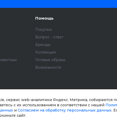
Помощь
Покупки
Вопрос - ответ
Бренды
Коллекции
животных
Готовые образы
Возможности
kie, сервис web-аналитики Яндекс. Метрика, собираются 
шаетесь с их использованием в соответствии с нашей
Поли
данных
и
Согласием на обработку персональных данных
. 
окиньте сайт.