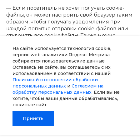
— Если посетитель не хочет получать cookie-
файлы, он может настроить свой браузер таким
образом, чтобы получать уведомления при
каждой попытке отправки cookie-файлов или
отклонять все cookieфайлы. Также можно
удалить имеющиеся cookie-файлы.
На сайте используется технология cookie,
сервис web-аналитики Яндекс. Метрика,
Все это необходимо сделать непосредственно
собираются пользовательские данные.
в браузере, например:
Оставаясь на сайте, вы соглашаетесь с их
использованием в соответствии с нашей
(a)
Политикой в отношении обработки
https://support.google.com/chrome/answer/95647?
персональных данных
и
Согласием на
hl=en (Chrome);
обработку персональных данных
. Если вы не
хотите, чтобы ваши данные обрабатывались,
(b) https://support.mozilla.org/en-US/kb/enable-
покиньте сайт.
and-disable-cookies-website-preferences (Firefox);
Принять
(c)
http://www.opera.com/help/tutorials/security/cookies/
Главная
Главная
Кабинет
Кабинет
Корзина
Корзина
Сравнение
Сравнение
(Opera);