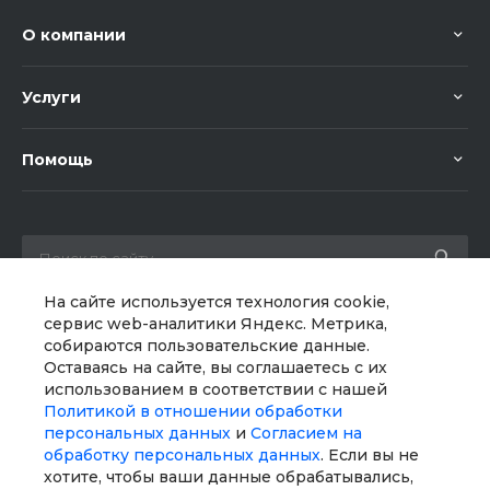
О компании
Услуги
Помощь
На сайте используется технология cookie,
сервис web-аналитики Яндекс. Метрика,
+7 (000) 000-00-00
Заказать звонок
собираются пользовательские данные.
Оставаясь на сайте, вы соглашаетесь с их
sale@example.ru
использованием в соответствии с нашей
Политикой в отношении обработки
г. Москва, ул. Шапкина, д. 11
персональных данных
и
Согласием на
обработку персональных данных
. Если вы не
хотите, чтобы ваши данные обрабатывались,