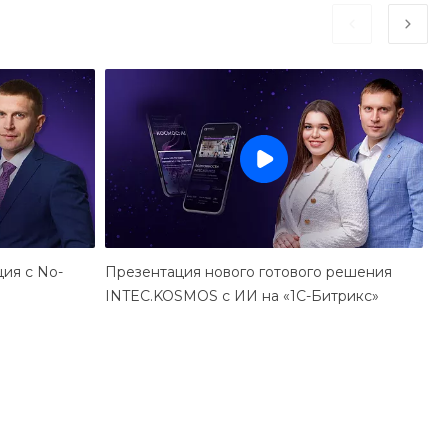
ция с No-
Презентация нового готового решения
О
INTEC.KOSMOS с ИИ на «1С-Битрикс»
и