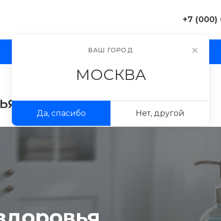
+7 (000)
+7 (000) 0
ВАШ ГОРОД
И
АКЦИИ
ПРОЕКТЫ
ФОТОГАЛЕРЕЯ
г. Москва, 
д. 11
МОСКВА
Пн-Пт 9:30-
Сб-Вс Вых
sale@exampl
ья
Да, спасибо
Нет, другой
+7 (000) 0
г. Москва, 
д. 11
Пн-Пт 9:30-
Сб-Вс Вых
sale@exampl
 здоровья