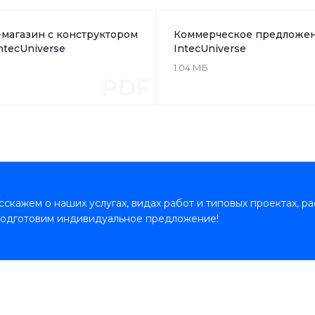
магазин с конструктором
Коммерческое предложе
ntecUniverse
IntecUniverse
1.04 МБ
PDF
скажем о наших услугах, видах работ и типовых проектах, р
подготовим индивидуальное предложение!