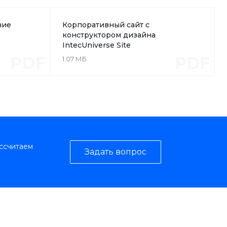
ние
Корпоративный сайт с
конструктором дизайна
IntecUniverse Site
PDF
PDF
1.07 МБ
ассчитаем
Задать вопрос