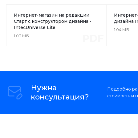
Интернет-магазин на редакции
Интернет-
Старт с конструктором дизайна -
дизайна I
IntecUniverse Lite
1.04 МБ
PDF
1.03 МБ
Нужна
Подробно рас
консультация?
стоимость и 