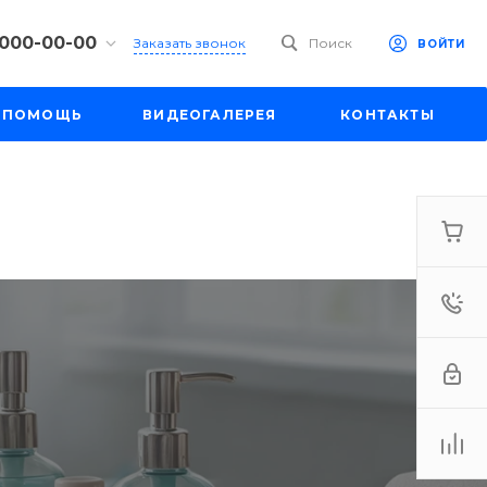
 000-00-00
Заказать звонок
Поиск
ВОЙТИ
00-00-00
ПОМОЩЬ
ВИДЕОГАЛЕРЕЯ
КОНТАКТЫ
ул. Шапкина,
18:30
одной
e.ru
00-00-00
ул. Шапкина,
18:30
одной
e.ru