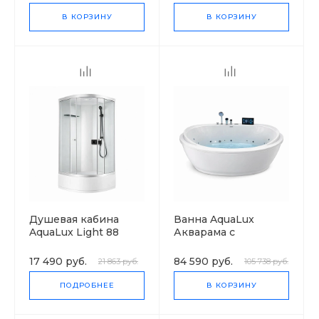
В КОРЗИНУ
В КОРЗИНУ
Душевая кабина
Ванна AquaLux
AquaLux Light 88
Акварама с
High высокий
гидромассажем
поддон
17 490 руб.
84 590 руб.
21 863 руб.
105 738 руб.
ПОДРОБНЕЕ
В КОРЗИНУ