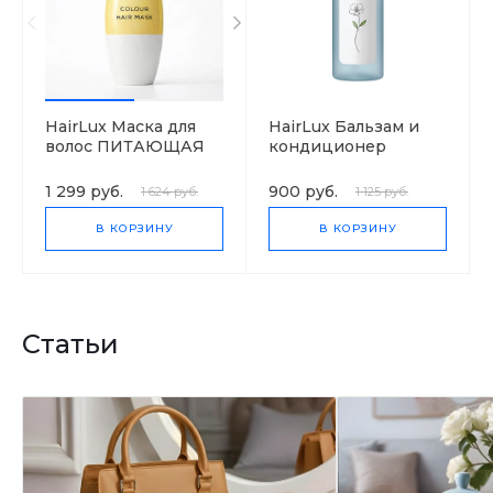
HairLux Маска для
HairLux Бальзам и
волос ПИТАЮЩАЯ
кондиционер
ОКРАШИВАЮЩАЯ
(ЗОЛОТО)
1 299 руб.
900 руб.
1 624 руб.
1 125 руб.
В КОРЗИНУ
В КОРЗИНУ
Статьи