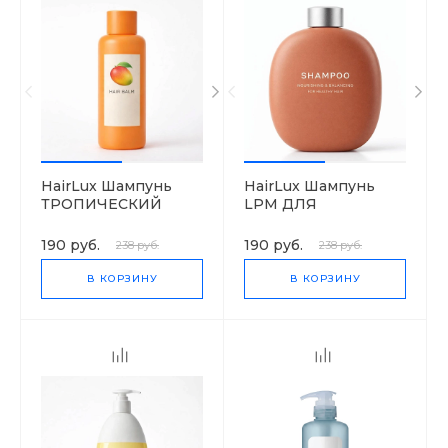
HairLux Шампунь
HairLux Шампунь
ТРОПИЧЕСКИЙ
LPM ДЛЯ
MANGO
НОРМАЛЬНЫХ
ВОЛОС ЯБЛОКО И
190 руб.
190 руб.
238 руб.
238 руб.
ОЛИВА
В КОРЗИНУ
В КОРЗИНУ