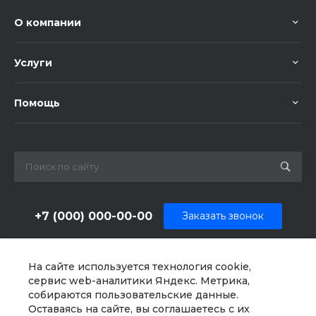
О компании
Услуги
Помощь
+7 (000) 000-00-00
Заказать звонок
sale@example.ru
На сайте используется технология cookie,
г. Москва, ул. Шапкина, д. 11
сервис web-аналитики Яндекс. Метрика,
собираются пользовательские данные.
Оставаясь на сайте, вы соглашаетесь с их