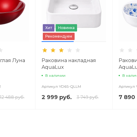
Хит
Новинка
Рекомендуем
глая Луна
Раковина накладная
Ракови
AquaLux
AquaLu
В наличии
В нали
2
Артикул
YD6S-QLLM
Артикул
2 999 руб.
7 890 
12 488 руб.
3 749 руб.