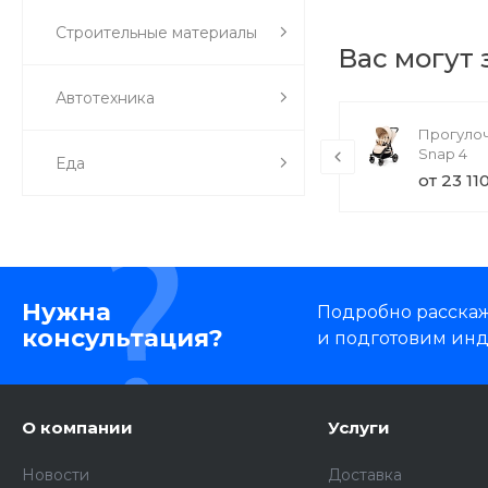
Строительные материалы
Вас могут
Автотехника
TechInnovate UE55MU7000U (товар
Прогулоч
с набором)
Snap 4
Еда
71 000 руб.
от 23 11
Нужна
Подробно расскаже
консультация?
и подготовим ин
О компании
Услуги
Новости
Доставка