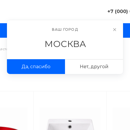
+7 (000)
+7 (000) 0
ВАШ ГОРОД
И
АКЦИИ
ПРОЕКТЫ
ФОТОГАЛЕРЕЯ
г. Москва, 
д. 11
МОСКВА
Пн-Пт 9:30-
Сб-Вс Вых
десталы
/
Подвесные
sale@exampl
Да, спасибо
Нет, другой
+7 (000) 0
г. Москва, 
д. 11
Пн-Пт 9:30-
Сб-Вс Вых
sale@exampl