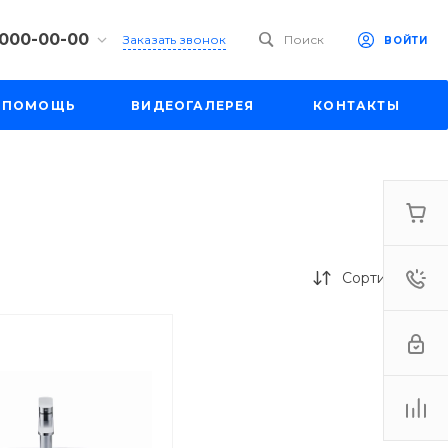
 000-00-00
Заказать звонок
Поиск
ВОЙТИ
00-00-00
ПОМОЩЬ
ВИДЕОГАЛЕРЕЯ
КОНТАКТЫ
ул. Шапкина,
18:30
одной
e.ru
00-00-00
ул. Шапкина,
Сортировка
18:30
одной
e.ru