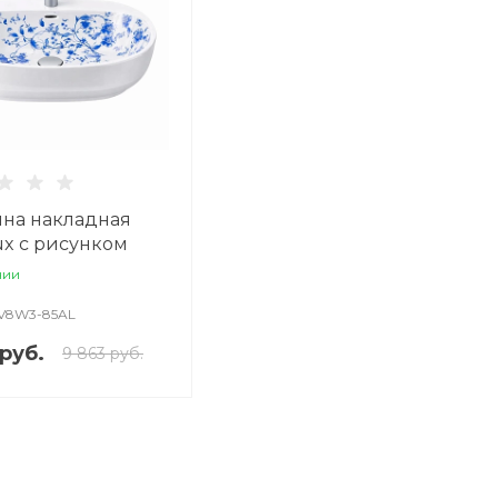
на накладная
x с рисунком
чии
V8W3-85AL
руб.
9 863 руб.