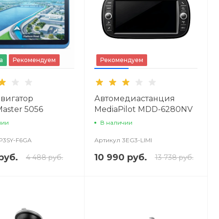
а
Рекомендуем
Рекомендуем
вигатор
Автомедиастанция
aster 5056
MediaPilot MDD-6280NV
чии
В наличии
P3SY-F6GA
Артикул
3EG3-LIMI
руб.
10 990 руб.
4 488 руб.
13 738 руб.