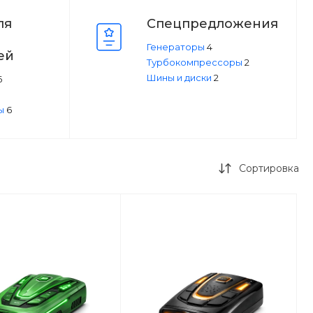
ля
Спецпредложения
Генераторы
4
ей
Турбокомпрессоры
2
Шины и диски
2
6
ды
6
Сортировка