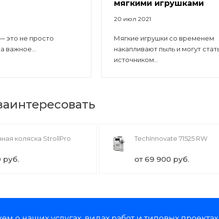
мягкими игрушками
20 июл 2021
— это не просто
Мягкие игрушки со временем
а важное...
накапливают пыль и могут стат
источником...
 заинтересовать
ная коляска StrollPro
TechInnovate 71525 RW
0 руб.
от 69 900 руб.
м о наших услугах, видах работ и типовых проектах