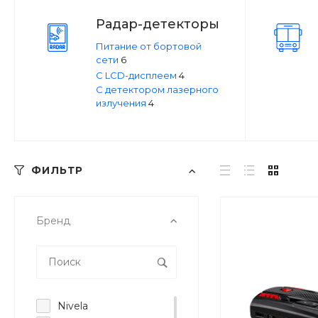
Радар-детекторы
Питание от бортовой
сети
6
С LCD-дисплеем
4
С детектором лазерного
излучения
4
ФИЛЬТР
Бренд
Nivela