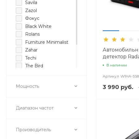
Savila
Zazol
Фокус
Black White
Rolans
Furniture Minimalist
Автомобильн
Zahar
детектор Rada
Techi
GPS4200CT
В наличии
The Bird
Salco
Артикул
W1HA-5S8
Indesign
Мощность
3 990 руб.
Облако Знаний
HappyStar
Диапазон частот
Производитель