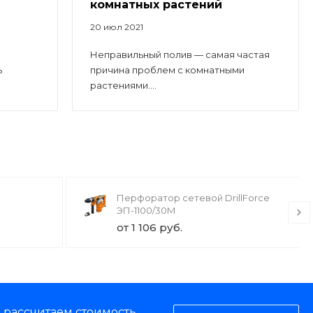
комнатных растений
20 июл 2021
Неправильный полив — самая частая
ь
причина проблем с комнатными
растениями....
Перфоратор сетевой DrillForce
ЭП-1100/30М
от 1 106 руб.
, рассчитаем стоимость