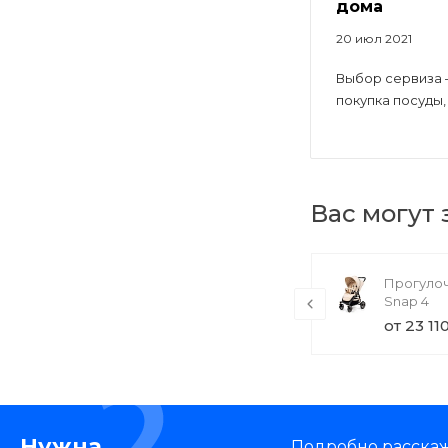
дома
20 июл 2021
Выбор сервиза 
покупка посуды, 
Вас могут
TechInnovate UE55MU7000U (товар
Прогулоч
с набором)
Snap 4
71 000 руб.
от 23 11
Нужна
Подробно расскаже