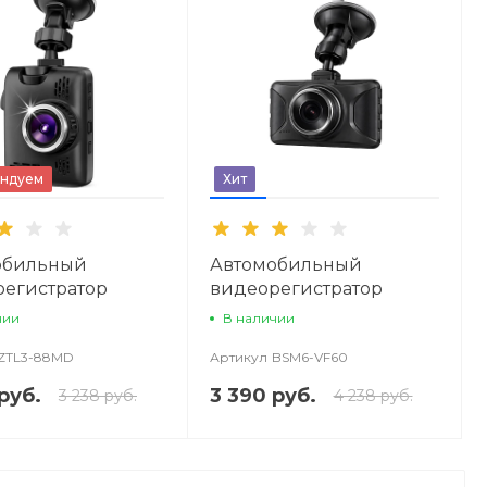
ндуем
Хит
обильный
Автомобильный
егистратор
видеорегистратор
rack 668
VisionTrack 525
чии
В наличии
ZTL3-88MD
Артикул
BSM6-VF60
руб.
3 390 руб.
3 238 руб.
4 238 руб.