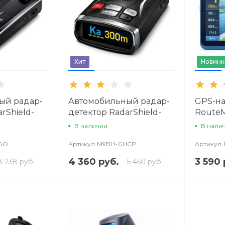
Хит
Новинк
ый радар-
Автомобильный радар-
GPS-на
rShield-
детектор RadarShield-
RouteM
705GVS
В наличии
В нали
4O
Артикул
M9BH-GHCP
Артикул
4 360 руб.
3 590 
3 238 руб.
5 450 руб.