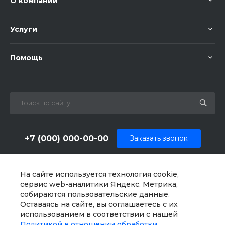
О компании
Услуги
Помощь
+7 (000) 000-00-00
Заказать звонок
sale@example.ru
На сайте используется технология cookie,
г. Москва, ул. Шапкина, д. 11
сервис web-аналитики Яндекс. Метрика,
собираются пользовательские данные.
Оставаясь на сайте, вы соглашаетесь с их
использованием в соответствии с нашей
Политикой в отношении обработки