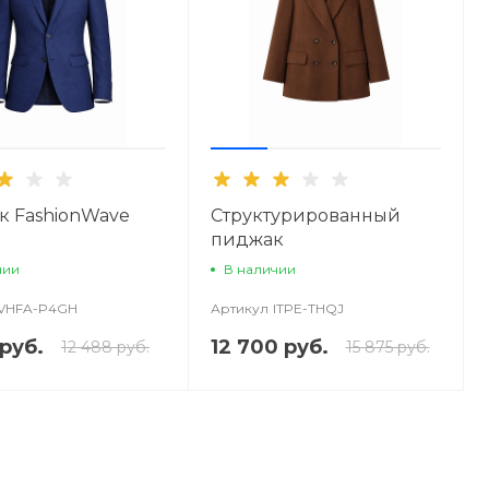
 FashionWave
Структурированный
пиджак
чии
В наличии
VHFA-P4GH
Артикул
ITPE-THQJ
руб.
12 700 руб.
12 488 руб.
15 875 руб.