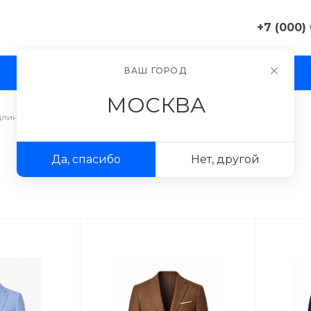
+7 (000)
+7 (000) 0
ВАШ ГОРОД
И
АКЦИИ
ПРОЕКТЫ
ФОТОГАЛЕРЕЯ
г. Москва, 
д. 11
МОСКВА
Пн-Пт 9:30-
Сб-Вс Вых
длиненные
sale@exampl
Да, спасибо
Нет, другой
+7 (000) 0
г. Москва, 
д. 11
Пн-Пт 9:30-
Сб-Вс Вых
sale@exampl