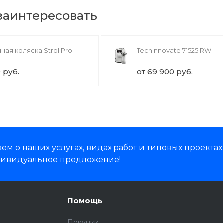
 заинтересовать
ная коляска StrollPro
TechInnovate 71525 RW
0 руб.
от 69 900 руб.
м о наших услугах, видах работ и типовых проектах
дивидуальное предложение!
Помощь
Покупки