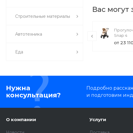
Вас могут
Строительные материалы
TechInnovate UE55MU7000U (товар
Прогулоч
Автотехника
с набором)
Snap 4
71 000 руб.
от 23 11
Еда
Нужна
Подробно расскаже
консультация?
и подготовим ин
О компании
Услуги
Новости
Доставка