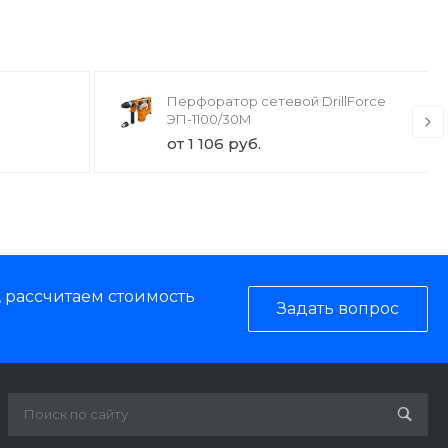
Перфоратор сетевой DrillForce
ЭП-1100/30М
от 1 106 руб.
, рассчитаем стоимость
Задать вопрос