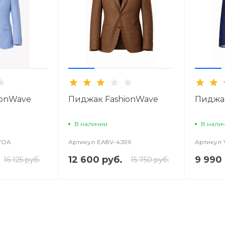
ionWave
Пиджак FashionWave
Пиджак
В наличии
В нали
YOA
Артикул
EA8V-4JRX
Артикул
12 600 руб.
9 990 
16 125 руб.
15 750 руб.