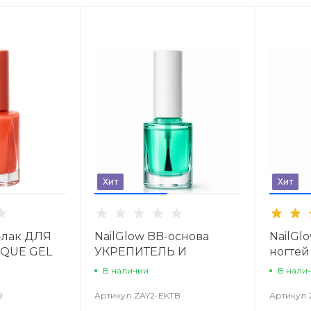
Хит
Хит
ь-лак ДЛЯ
NailGlow BB-основа
NailGl
AQUE GEL
УКРЕПИТЕЛЬ И
ногте
ПОКРЫТИЕ ДЛЯ
ЛАМП
В наличии
В нали
НОГТЕЙ ALL IN ONE
9
Артикул
ZAY2-EKTB
Артикул