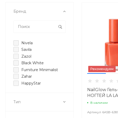
Бренд
Nivela
Savila
Zazol
Black White
Рекомендуем
Furniture Minimalist
Zahar
HappyStar
NailGlow Гел
НОГТЕЙ LA L
Тип
В наличии
Артикул
6A5B-6J8