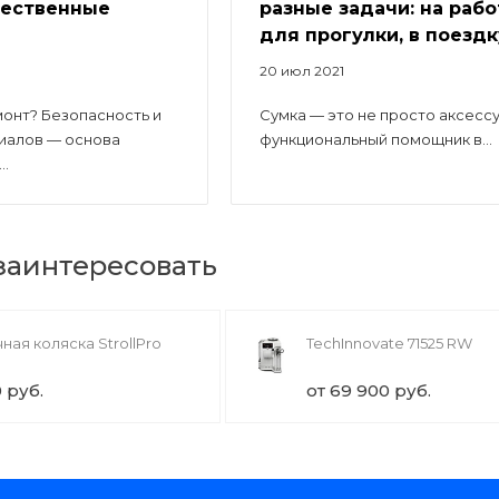
чественные
разные задачи: на рабо
для прогулки, в поездк
20 июл 2021
онт? Безопасность и
Сумка — это не просто аксессу
иалов — основа
функциональный помощник в...
..
 заинтересовать
ная коляска StrollPro
TechInnovate 71525 RW
0 руб.
от 69 900 руб.