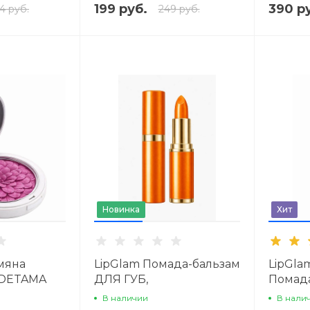
199 руб.
390 р
4 руб.
249 руб.
Новинка
Хит
мяна
LipGlam Помада-бальзам
LipGla
DETAMA
ДЛЯ ГУБ,
Помад
НАСЫЩЕННЫЙ цвет
МАТОВ
В наличии
В нали