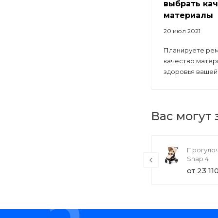
выбрать ка
материалы
20 июл 2021
Планируете рем
качество матер
здоровья вашей.
Вас могут
TechInnovate UE55MU7000U (товар
Прогулоч
с набором)
Snap 4
71 000 руб.
от 23 11