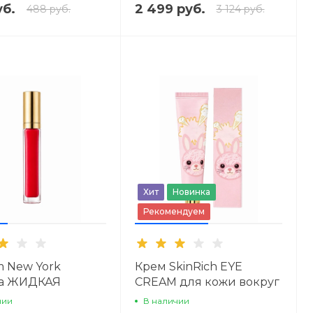
уб.
2 499 руб.
488 руб.
3 124 руб.
Хит
Новинка
Рекомендуем
m New York
Крем SkinRich EYE
а ЖИДКАЯ
CREAM для кожи вокруг
АЯ
глаз с ферментом
чии
В наличии
ласточкиного гнезна.