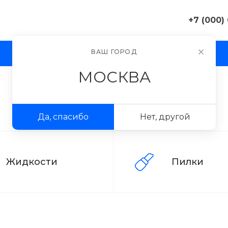
+7 (000)
+7 (000) 0
ВАШ ГОРОД
И
АКЦИИ
ПРОЕКТЫ
ФОТОГАЛЕРЕЯ
г. Москва, 
д. 11
МОСКВА
Пн-Пт 9:30-
Сб-Вс Вых
sale@exampl
Да, спасибо
Нет, другой
+7 (000) 0
г. Москва, 
д. 11
Пн-Пт 9:30-
Сб-Вс Вых
Жидкости
Пилки
sale@exampl