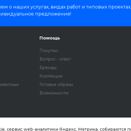
м о наших услугах, видах работ и типовых проектах
дивидуальное предложение!
Помощь
Покупки
Вопрос - ответ
Бренды
Коллекции
животных
Готовые образы
Возможности
kie, сервис web-аналитики Яндекс. Метрика, собираются 