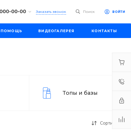
 000-00-00
Заказать звонок
Поиск
ВОЙТИ
00-00-00
ПОМОЩЬ
ВИДЕОГАЛЕРЕЯ
КОНТАКТЫ
ул. Шапкина,
18:30
одной
e.ru
00-00-00
ул. Шапкина,
18:30
одной
Топы и базы
e.ru
Сортировка