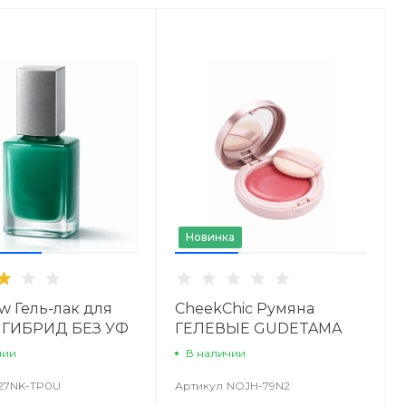
Новинка
ow Гель-лак для
CheekChic Румяна
й ГИБРИД БЕЗ УФ
ГЕЛЕВЫЕ GUDETAMA
Ы
СЛИВА
чии
В наличии
27NK-TP0U
Артикул
NOJH-79N2