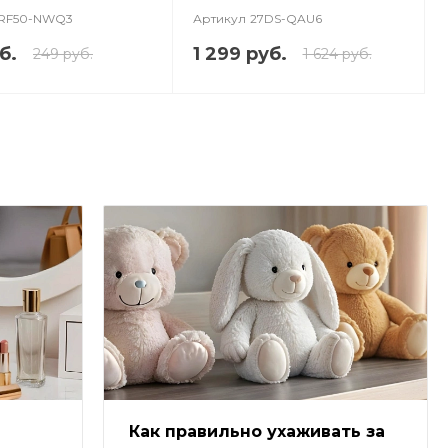
RF50-NWQ3
Артикул
27DS-QAU6
б.
1 299 руб.
249 руб.
1 624 руб.
Как правильно ухаживать за