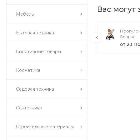
Вас могут
Мебель
TechInnovate UE55MU7000U (товар
Прогулоч
Бытовая техника
с набором)
Snap 4
71 000 руб.
от 23 11
Спортивные товары
Косметика
Садовая техника
Сантехника
Строительные материалы