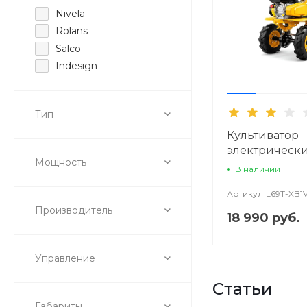
Nivela
Rolans
Salco
Indesign
Тип
Культиватор
электрическ
Мощность
GreenSweep 
В наличии
Артикул
L69T-XB1
Производитель
18 990 руб.
Управление
Статьи
Габариты