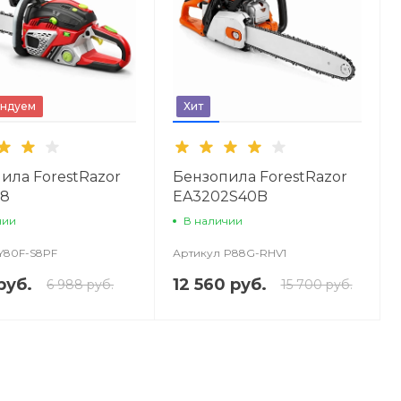
ндуем
Хит
ила ForestRazor
Бензопила ForestRazor
58
EA3202S40B
чии
В наличии
Y80F-S8PF
Артикул
P88G-RHV1
руб.
12 560 руб.
6 988 руб.
15 700 руб.