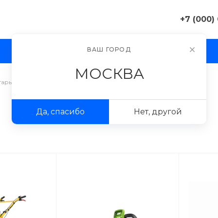
+7 (000)
+7 (000) 0
ВАШ ГОРОД
И
АКЦИИ
ПРОЕКТЫ
ФОТОГАЛЕРЕЯ
г. Москва, 
д. 11
МОСКВА
Пн-Пт 9:30-
Сб-Вс Вых
тарь Москва
/
Грабли Москва
sale@exampl
Да, спасибо
Нет, другой
+7 (000) 0
г. Москва, 
д. 11
Пн-Пт 9:30-
Сб-Вс Вых
sale@exampl